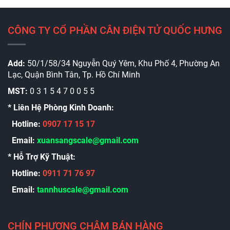
CÔNG TY CỔ PHẦN CÂN ĐIỆN TỬ QUỐC HƯNG
Add:
50/1/58/34 Nguyễn Quý Yêm, Khu Phố 4, Phường An
Lạc, Quận Bình Tân, Tp. Hồ Chí Minh
MST:
0 3 1 5 4 7 0 0 5 5
* Liên Hệ Phòng Kinh Doanh:
Hotline:
0907 17 15 17
Email:
xuansangscale@gmail.com
* Hỗ Trợ Kỹ Thuật:
Hotline:
0911 71 76 97
Email:
t
annhuscale@gmail.com
CHÍN PHƯƠNG CHÂM BÁN HÀNG