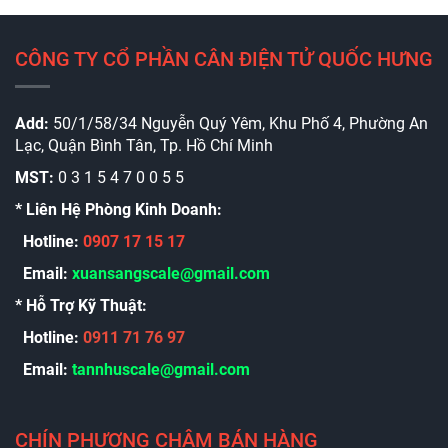
CÔNG TY CỔ PHẦN CÂN ĐIỆN TỬ QUỐC HƯNG
Add:
50/1/58/34 Nguyễn Quý Yêm, Khu Phố 4, Phường An
Lạc, Quận Bình Tân, Tp. Hồ Chí Minh
MST:
0 3 1 5 4 7 0 0 5 5
* Liên Hệ Phòng Kinh Doanh:
Hotline:
0907 17 15 17
Email:
xuansangscale@gmail.com
* Hỗ Trợ Kỹ Thuật:
Hotline:
0911 71 76 97
Email:
t
annhuscale@gmail.com
CHÍN PHƯƠNG CHÂM BÁN HÀNG