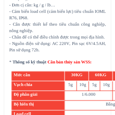
- Đơn cị cân: kg / g / lb…
- Cảm biến
load cell (cảm biến lực)
tiêu chuẩn IOML
R76, IP68.
- Cân được thiết kế theo tiêu
chuẩn công nghiệp
,
nông nghiệp.
- Chân đế có thể điều chỉnh được trong mọi địa hình.
- Nguồn điện
sử dụng
: AC 220V
, Pin sạc 6V/4.5AH,
Pin sử dụng 72h.
*
Thông số kỹ thuật
Cân bàn
thủy sản WSS
:
Mức cân
30KG
60KG
Vạch chia
5g
10g
5g
10g
Độ phân giải
1/6.000
Bộ hiển thị
Bằng
Load cell