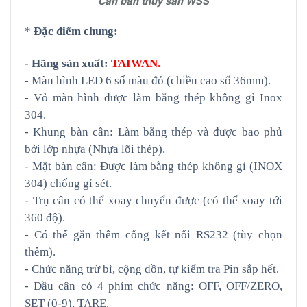
Cân bàn thủy sản WSS
*
Đặc điểm chung
:
- Hãng sản xuất:
TAIWAN.
- Màn hình LED 6 số màu đỏ (chiều cao số 36mm).
- Vỏ màn hình được làm bằng thép không gỉ Inox
304.
- Khung bàn cân: Làm bằng thép và được bao phủ
bởi lớp nhựa (Nhựa lõi thép).
- Mặt b
àn cân:
Được làm bằng thép không gỉ (INOX
304) chống gỉ sét.
- Trụ cân có thể xoay chuyển được (có thể xoay tới
360 độ).
- Có thể gắn thêm cổng kết nối RS232 (tùy chọn
thêm).
- Chức năng trừ bì, cộng dồn, tự kiểm tra Pin sắp hết.
- Đầu cân có 4 phím chức năng: OFF, OFF/ZERO,
SET (0-9), TARE.