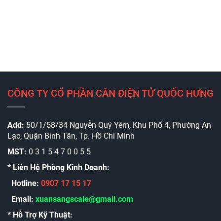
CÔNG TY CỔ PHẦN CÂN ĐIỆN TỬ QUỐC HƯNG
Add:
50/1/58/34 Nguyễn Quý Yêm, Khu Phố 4, Phường An
Lạc, Quận Bình Tân, Tp. Hồ Chí Minh
MST:
0 3 1 5 4 7 0 0 5 5
* Liên Hệ Phòng Kinh Doanh:
Hotline:
0907 17 15 17
Email:
xuansangscale@gmail.com
* Hỗ Trợ Kỹ Thuật: